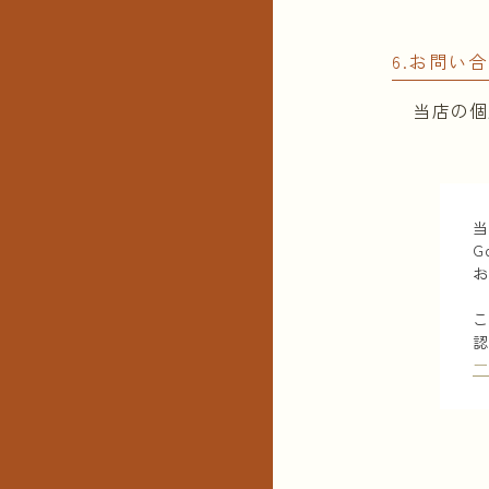
6.お問い
当店の個
当
G
こ