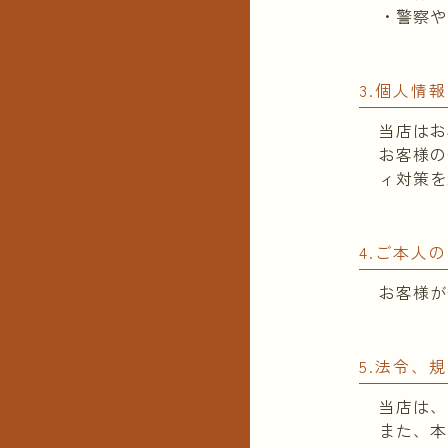
・警察や
3.個人情
当店はお
お客様の
ィ対策を
4.ご本人
お客様が
5.法令、
当店は、
また、本