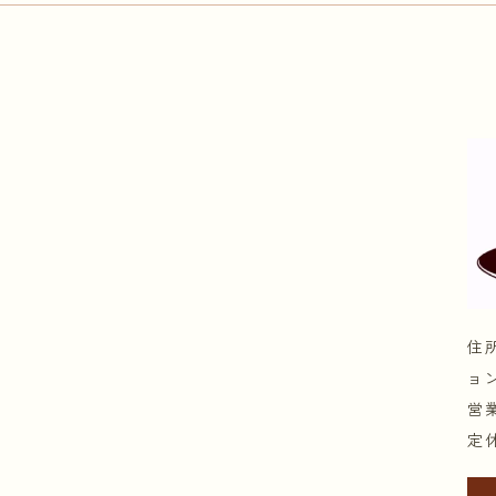
住
ョ
営業
定