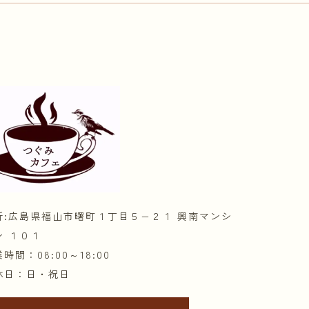
所:広島県福山市曙町１丁目５−２１ 興南マンシ
ン １０１
時間：08:00～18:00
休日：日・祝日